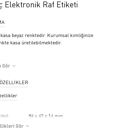
ç Elektronik Raf Etiketi
MA
 kasa beyaz renktedir. Kurumsal kimliğinize
nkte kasa üretilebilmektedir.
ı Gör
 ÖZELLİKLER
ellikler
çüsü
84 x 42 x 14 mm
çüsü
64 x 29 mm (2.9”)
likleri Gör
 Alanı
50 Metre