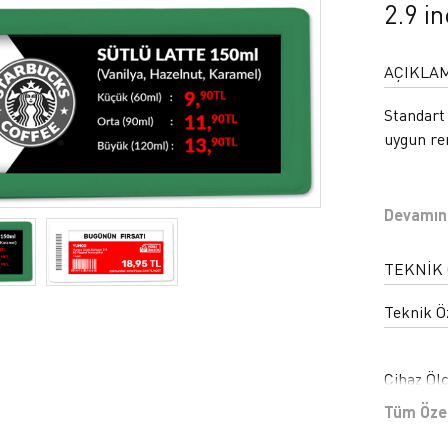
2.9 in
AÇIKLA
Standart
uygun re
Devamın
TEKNİK
Teknik Öz
Cihaz Öl
Ekran Öl
Tüm Özel
Kapsama