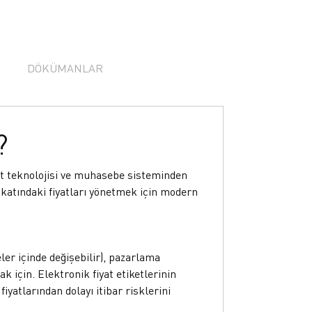
Frekansı
2.4 Ghz
ısı
175°
8 : 1
DÖKÜMANLAR
ücü
Max4dbm
sı Aralığı
0-45 °C
112
lük
296 x 468
?
Lityum CR2450
5 Yıl (Günde Bir Değişim)
ağıt teknolojisi ve muhasebe sisteminden
t katındaki fiyatları yönetmek için modern
44 gr
eler içinde değişebilir), pazarlama
 için. Elektronik fiyat etiketlerinin
yatlarından dolayı itibar risklerini